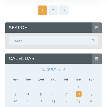
POSTS
PAGE
1
PAGE
2
>
PAGINATION
SEARCH
Search
for:
CALENDAR
AUGUST 2026
Mon
Tue
Wed
Thu
Fri
Sat
Sun
1
2
3
4
5
6
7
8
9
10
11
12
13
14
15
16