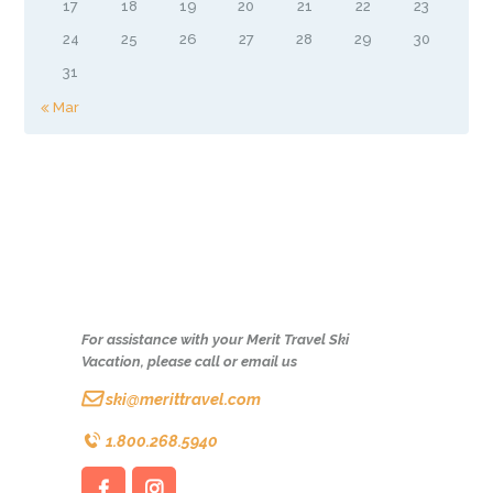
17
18
19
20
21
22
23
24
25
26
27
28
29
30
31
« Mar
For assistance with your Merit Travel Ski
Vacation, please call or email us
ski@merittravel.com
1.800.268.5940