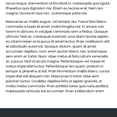
lacus neque, elementum ut tincidunt in, malesuada quis ligula.
Phasellus quis dignissim nisi. Etiam eu lacinia erat. Nam leo
magna, lacinia et risus nec, scelerisque porta nisi.
Maecenas ac mattis augue, vel tempor dui. Fusce felis libero,
commodo a turpis sit amet, mollis fringilla nisi. In ornare non
lorem in ultricies. In volutpat commodo sem a finibus. Quisque
ultricies, felis ac consequat euismod, urna diam lacinia sapien,
eu ullamcorper eros purus sit amet lectus. Proin vestibulum elit
at sollicitudin euismod. Quisque dictum, quam sit amet
accumsan dapibus, nunc enim auctor libero, nec scelerisque
sem enim ac tortor. Nunc vitae metus at felis rutrum venenatis
ac a purus. Sed ut iaculis magna. Pellentesque vel massa et
metus imperdiet luctus. Pellentesque leo quam, pretium in
tempor a, pharetra ut elit. Proin fermentum mattis libero, cursus
imperdiet est aliquam non. Maecenas in tortor vitae sem
pulvinar luctus. Curabitur dapibus felis ut sapien gravida, ut
mollis metus commodo. Proin porttitor tortor quis nulla porttitor,
malesuada vehicula est accumsan. Proin a bibendum enim.